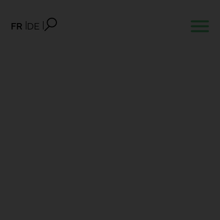
FR
DE
Formation l’après Burnout
Flyer Cours Burnout
Bureau des Métiers