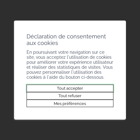
Rue de la Dixence 20
1950 Sion
T +41 27 327 51 11
info@bmvs.ch
Handwerkerverband
Déclaration de consentement
aux cookies
Brückenweg 12
3930 Viège
En poursuivant votre navigation sur ce
site, vous acceptez l'utilisation de cookies
+41 27 946 43 05
pour améliorer votre expérience utilisateur
info@bmvs.ch
et réaliser des statistiques de visites. Vous
pouvez personnaliser l'utilisation des
cookies à l'aide du bouton ci-dessous.
Tout accepter
Tout refuser
Mes préférences
Travailler au BM
A propos