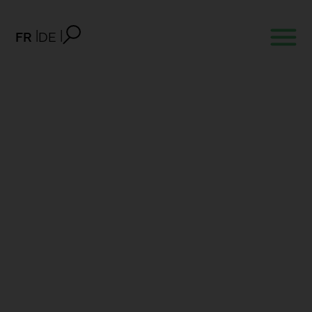
FR
DE
Matériaux de construction
circulaires Valais