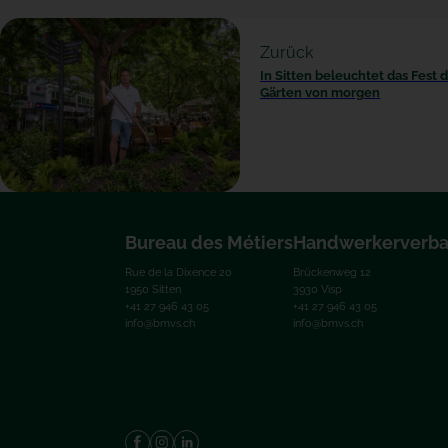
Zurück
In Sitten beleuchtet das Fest 
Gärten von morgen
Bureau des Métiers
Handwerkerverb
Rue de la Dixence 20
Brückenweg 12
1950 Sitten
3930 Visp
+41 27 946 43 05
+41 27 946 43 05
info@bmvs.ch
info@bmvs.ch