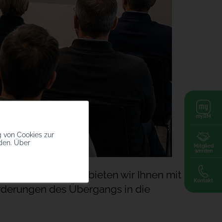
myBM
g von Cookies zur
nden. Über
Mitglied
werden
ereende darstellt, bieten wir Ihnen mit diese
Kontakt
orderungen des Übergangs in die