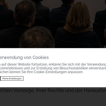
 Verwendung von Cookies
 auf dieser Website fortsetzen, erklären Sie sich mit der Verwendun
zererlebnisses und zur Erstellung von Besuchsstatistiken einversta
ächen können Sie Ihre Cookie-Einstellungen anpassen.
Meine Einstellungen
 finanziellen Absicherung lange vor Ihrem Karri
flichen Vorsorge, Ihrer Rechte und der Herausf