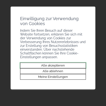
1969
: Die Waadtländer Sozialvorsorgekassen,
mit denen die Walliser Elektriker enge
Beziehungen unterhalten, gründen in Sitten
Einwilligung zur Verwendung
von Cookies
eine Walliser Zweigstelle und öffnen damit die
Indem Sie Ihren Besuch auf dieser
Tür für die Einrichtung einer AHV-Zweigstelle
Website fortsetzen, erklären Sie sich mit
der MEROBA im Bureau des Métiers.
der Verwendung von Cookies zur
Verbesserung Ihres Nutzererlebnisses und
zur Erstellung von Besuchsstatistiken
einverstanden. Über nachstehende
1971
: Das Bureau des Métiers wird eine der
Schaltflächen können Sie Ihre Cookie-
ersten Institutionen dieser Art, die auf
Einstellungen anpassen.
elektronische Hilfsmittel zurückgreift. Die
Alle akzeptieren
Pensionskasse CAPAFER, eine Rentenkasse
Alle ablehnen
Meine Einstellungen
für Metallberufe, wird gegründet. Ihr folgt 1972
die Pensionskasse CAPABOIS für die
Holzberufe. Diese werden 1994 zur CAPAV –
Caisse de retraite paritaire de l’artisanat du
bâtiment (Paritätische Pensionskasse des