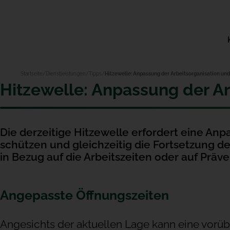
Startseite
Dienstleistungen
Tipps
Hitzewelle: Anpassung der Arbeitsorganisation und
Hitzewelle: Anpassung der Ar
AVEMECS
AHV-Ausgleichskasse MEROBA
Hitzewelle: Anpassung der Arbeitsorganisation und der Ar
Geltende Tarifverträge
WMGV
Invalidenversicherung (IV)
Digitalisierung
Die derzeitige Hitzewelle erfordert eine Anp
EIT.valais
Erwerbsausfallversicherung
Unsere Rechtsdienste
Abschaffung der Steuer auf den Eigenmietwert
schützen und gleichzeitig die Fortsetzung d
Metaltec
Arbeitslosigkeit (ALV)
Gründung eines Unternehmens
in Bezug auf die Arbeitszeiten oder auf Pr
Stellungnahmen von constructionvalais
tec-bat
Die Unternehmensnachfolge
Rechtsbeobachtung von constructionvalais
Gehälter
Angepasste Öffnungszeiten
Pensionskasse CAPAV
eBadges
WKV
Das Verzeichnis der Walliser Handwerker
Angesichts der aktuellen Lage kann eine vorü
Leben und Arbeiten im Wallis
AVDI