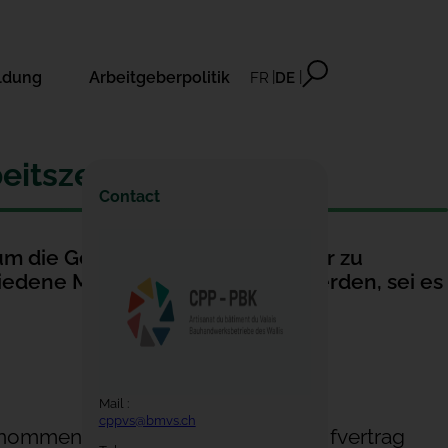
ldung
Arbeitgeberpolitik
FR
DE
eitszeiten
Contact
um die Gesundheit der Mitarbeiter zu
hiedene Massnahmen ergriffen werden, sei es
Mail :
cppvs@bmvs.ch
nommen werden, wobei die im Tarifvertrag