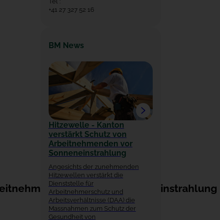
Tel :
+41 27 327 52 16
BM News
Hitzewelle - Kanton
verstärkt Schutz von
Arbeitnehmenden vor
Sonneneinstrahlung
Angesichts der zunehmenden
Hitzewellen verstärkt die
Dienststelle für
rbeitnehmenden, die der Sonneneinstrahlung
Arbeitnehmerschutz und
Arbeitsverhältnisse (DAA) die
Massnahmen zum Schutz der
Gesundheit von