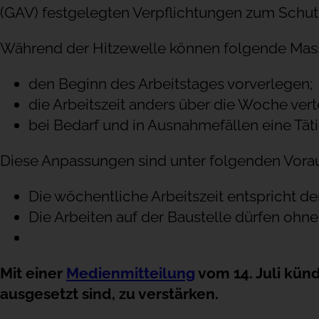
CAFAB – Für alle Berufe
(GAV) festgelegten Verpflichtungen zum Schut
WVRU
Familienausgleichskasse MEROBA-VS
Dr’Jope
Während der Hitzewelle können folgende Mas
BK Wallis
Übersetzung
Kindergeldkasse SPIDA
Le Cube
AVIS
Baugarantien und Kautionen
den Beginn des Arbeitstages vorverlegen;
Kindergeldkasse PROMEA
Wir konsumieren lokal. Und Sie?
WKMV
Vermietung von Räumlichkeiten
die Arbeitszeit anders über die Woche vert
Kindergeld beantragen
bei Bedarf und in Ausnahmefällen eine Tät
JardinSuisse Valais
BodenWallis
Lohnrechner
Diese Anpassungen sind unter folgenden Vora
RETAVAL
Gesamtarbeitsverträge
RESOR
Die wöchentliche Arbeitszeit entspricht 
WVCI
Arbeitsbedingungen
Die Arbeiten auf der Baustelle dürfen ohn
AVsC
Satz 2026
Kollektive Erwerbsausfall-Krankenversicherung des Bau
Holz und Glas
HR-Begleitung
Mit einer
Medienmitteilung
vom 14. Juli kün
Einen Fall melden (E-Business)
GVRP
Nützliche Dokumente
ausgesetzt sind, zu verstärken.
IGS-VS