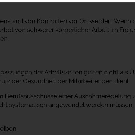
enstand von Kontrollen vor Ort werden. Wenn 
rbot von schwerer körperlicher Arbeit im Frei
en.
assungen der Arbeitszeiten gelten nicht als Ü
chutz der Gesundheit der Mitarbeitenden dient.
hen Berufsausschüsse einer Ausnahmeregelung 
ht systematisch angewendet werden müssen, 
eiben.