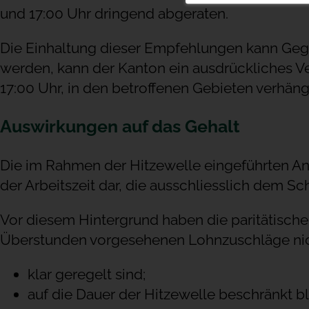
und 17:00 Uhr dringend abgeraten.
Die Einhaltung dieser Empfehlungen kann Geg
werden, kann der Kanton ein ausdrückliches Ve
17:00 Uhr, in den betroffenen Gebieten verhäng
Auswirkungen auf das Gehalt
Die im Rahmen der Hitzewelle eingeführten Anp
der Arbeitszeit dar, die ausschliesslich dem S
Vor diesem Hintergrund haben die paritätisc
Überstunden vorgesehenen Lohnzuschläge nic
klar geregelt sind;
auf die Dauer der Hitzewelle beschränkt bl