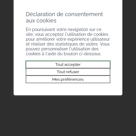
Nous répondons volontiers à vos demandes
par téléphone au 027 327 51 11 ou par email
Déclaration de consentement
à
juridique@bureaudesmetiers.ch
.
aux cookies
En poursuivant votre navigation sur ce
site, vous acceptez l'utilisation de cookies
pour améliorer votre expérience utilisateur
et réaliser des statistiques de visites. Vous
pouvez personnaliser l'utilisation des
cookies à l'aide du bouton ci-dessous.
Tout accepter
Tout refuser
Mes préférences
Bureau des Métiers
Rue de la Dixence 20
1950 Sion
T +41 27 327 51 11
info@bmvs.ch
Handwerkerverband
Brückenweg 12