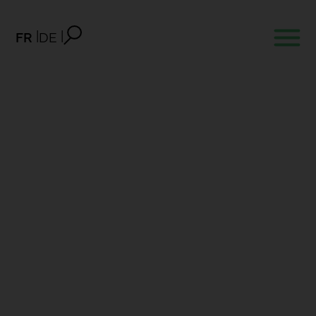
FR
DE
myBM Enterprise –
Nouveautés octobre 2025
Services BM
03.10.2025
Les nouveautés de myBM Enterprise et App
octobre 2025.