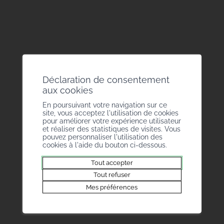
Un travail d’amélioration et d’adaptation
constant des outils est effectuée afin de mieux
correspondre aux besoins réels observés dans
la pratique.
Déclaration de consentement
myBM App
aux cookies
En poursuivant votre navigation sur ce
Dès le printemps 2026, l’application
site, vous acceptez l'utilisation de cookies
pour améliorer votre expérience utilisateur
accueillera l’ensemble des documents officiels
et réaliser des statistiques de visites. Vous
pouvez personnaliser l'utilisation des
des collaborateurs affiliés au BM, sous forme
cookies à l'aide du bouton ci-dessous.
digitale, quelle que soit l’entreprise.
Tout accepter
Tout refuser
Source : BM
Mes préférences