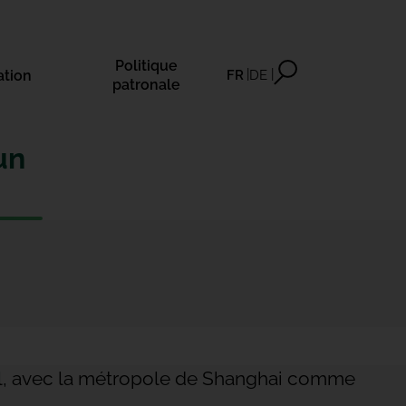
Politique
ation
FR
DE
patronale
un
onal, avec la métropole de Shanghai comme