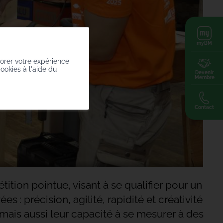
myBM
iorer votre expérience
cookies à l'aide du
Devenir
Membre
Contact
tion pointue, visant à se qualifier pour un
 précision, agilité, rapidité et créativité
mais aussi leur capacité à se mesurer à des