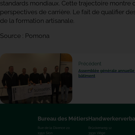
standards mondiaux. Cette trajectoire montre com
perspectives de carrière. Le fait de qualifier 
de la formation artisanale.
Source : Pomona
Précédent
Assemblée générale annuelle 
bâtiment
Bureau des Métiers
Handwerkerverb
Rue de la Dixence 20
Brückenweg 12
1950 Sion
3930 Viège