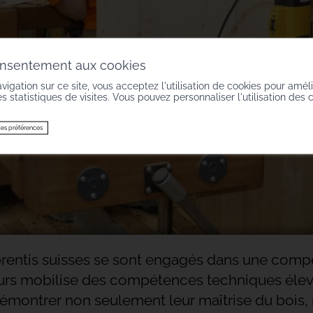
onsentement aux cookies
vigation sur ce site, vous acceptez l'utilisation de cookies pour amél
des statistiques de visites. Vous pouvez personnaliser l'utilisation des 
es préférences
rentis suisses se sont engagés dans une compéti
s mobilise des compétences techniques élevées :
démontrer non seulement leur maîtrise du bois, 