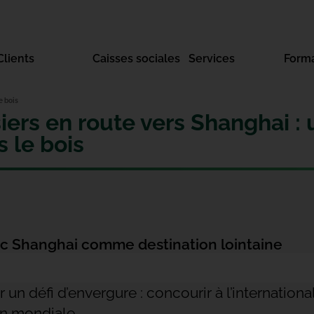
Clients
Caisses sociales
Services
Form
e bois
ers en route vers Shanghai : 
s le bois
ec Shanghai comme destination lointaine
r un défi d’envergure : concourir à l’internati
on mondiale.