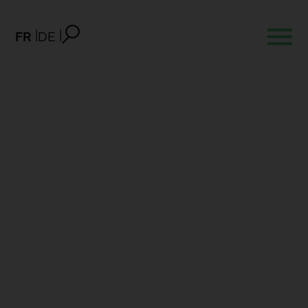
FR
DE
Journée du Bureau des
Métiers 2023