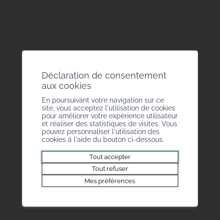
BDM foire Vs 2023
BDM foire Vs 2023
(STUDIO_54/ OLIVIER
(STUDIO_54/ OLIVIER
MAIRE)
MAIRE)
BDM foire Vs 2023
BDM foire Vs 2023
(STUDIO_54/ OLIVIER
(STUDIO_54/ OLIVIER
Déclaration de consentement
MAIRE)
MAIRE)
aux cookies
En poursuivant votre navigation sur ce
site, vous acceptez l'utilisation de cookies
pour améliorer votre expérience utilisateur
et réaliser des statistiques de visites. Vous
pouvez personnaliser l'utilisation des
cookies à l'aide du bouton ci-dessous.
Tout accepter
Tout refuser
Mes préférences