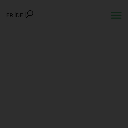
FR
DE
Documents utiles
Annonce de cas maladie
Contrat-cadre
Conditions générales