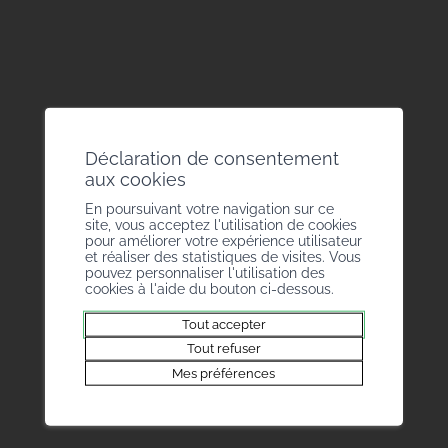
Bureau des Métiers
Rue de la Dixence 20
1950 Sion
T +41 27 327 51 11
Déclaration de consentement
info@bmvs.ch
aux cookies
Handwerkerverband
En poursuivant votre navigation sur ce
Brückenweg 12
site, vous acceptez l'utilisation de cookies
pour améliorer votre expérience utilisateur
3930 Viège
et réaliser des statistiques de visites. Vous
+41 27 946 43 05
pouvez personnaliser l'utilisation des
cookies à l'aide du bouton ci-dessous.
info@bmvs.ch
Tout accepter
Tout refuser
Mes préférences