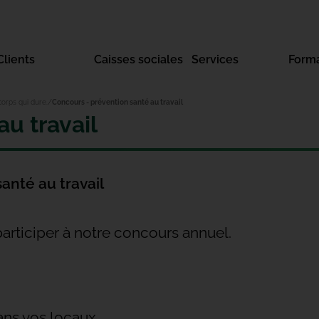
Clients
Caisses sociales
Services
Form
orps qui dure.
Concours - prévention santé au travail
u travail
anté au travail
 participer à notre concours annuel.
ans vos locaux.