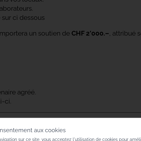
laborateurs.
 sur ci dessous
remportera un soutien de
CHF 2’000.–
, attribué
enaire agréé.
-ci.
onsentement aux cookies
vigation sur ce site, vous acceptez l'utilisation de cookies pour amél