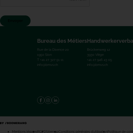
Envoyer
Bureau des Métiers
Handwerkerverb
Rue de la Dixence 20
Brückenweg 12
1950 Sion
3930 Viège
T +41 27 327 51 11
+41 27 946 43 05
info@bmvs.ch
info@bmvs.ch
Mentions légales
RGPD
Sitemap
Conditions générales d’utilisation
Politique de conf