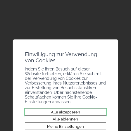
Bureau des Métiers
Rue de la Dixence 20
Einwilligung zur Verwendung
1950 Sitten
von Cookies
+41 27 946 43 05
Indem Sie Ihren Besuch auf dieser
info@bmvs.ch
Website fortsetzen, erklären Sie sich mit
der Verwendung von Cookies zur
Handwerkerverband
Verbesserung Ihres Nutzererlebnisses und
zur Erstellung von Besuchsstatistiken
Brückenweg 12
einverstanden. Über nachstehende
Schaltflächen können Sie Ihre Cookie-
3930 Visp
Einstellungen anpassen.
+41 27 946 43 05
info@bmvs.ch
Alle akzeptieren
Alle ablehnen
Meine Einstellungen