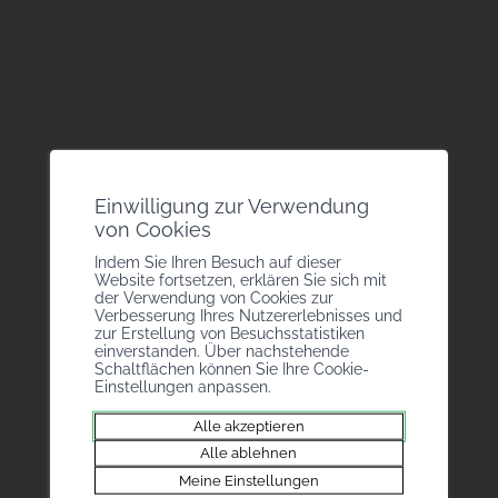
Bureau des Métiers
Rue de la Dixence 20
Einwilligung zur Verwendung
1950 Sitten
von Cookies
+41 27 946 43 05
Indem Sie Ihren Besuch auf dieser
info@bmvs.ch
Website fortsetzen, erklären Sie sich mit
der Verwendung von Cookies zur
Handwerkerverband
Verbesserung Ihres Nutzererlebnisses und
zur Erstellung von Besuchsstatistiken
Brückenweg 12
einverstanden. Über nachstehende
Schaltflächen können Sie Ihre Cookie-
3930 Visp
Einstellungen anpassen.
+41 27 946 43 05
info@bmvs.ch
Alle akzeptieren
Alle ablehnen
Meine Einstellungen