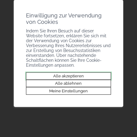
Einwilligung zur Verwendung
von Cookies
Quelle: Rhône FM
Indem Sie Ihren Besuch auf dieser
Website fortsetzen, erklären Sie sich mit
Artikel lesen
der Verwendung von Cookies zur
Verbesserung Ihres Nutzererlebnisses und
zur Erstellung von Besuchsstatistiken
einverstanden. Über nachstehende
Schaltflächen können Sie Ihre Cookie-
Einstellungen anpassen.
Zurück
Alle akzeptieren
Tischlerlehrlinge auf
Alle ablehnen
Meine Einstellungen
dem Weg nach
Shanghai: eine
internationale
Herausforderung im
Holzbereich