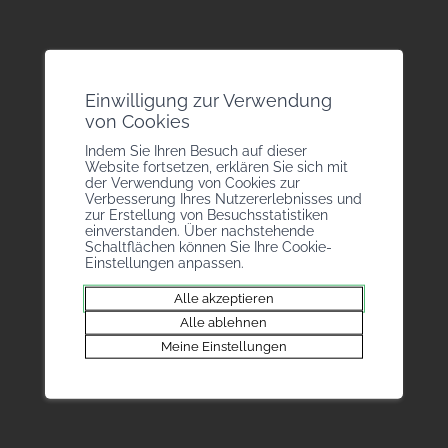
Rue de la Dixence 20
1950 Sitten
+41 27 946 43 05
info@bmvs.ch
Einwilligung zur Verwendung
Handwerkerverband
von Cookies
Brückenweg 12
Indem Sie Ihren Besuch auf dieser
3930 Visp
Website fortsetzen, erklären Sie sich mit
der Verwendung von Cookies zur
+41 27 946 43 05
Verbesserung Ihres Nutzererlebnisses und
info@bmvs.ch
zur Erstellung von Besuchsstatistiken
einverstanden. Über nachstehende
Schaltflächen können Sie Ihre Cookie-
Einstellungen anpassen.
Alle akzeptieren
Alle ablehnen
Meine Einstellungen
Im BM arbeiten
Über uns