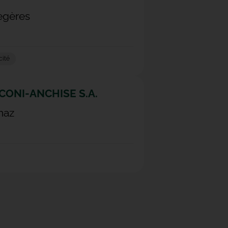
egères
cité
CONI-ANCHISE S.A.
naz