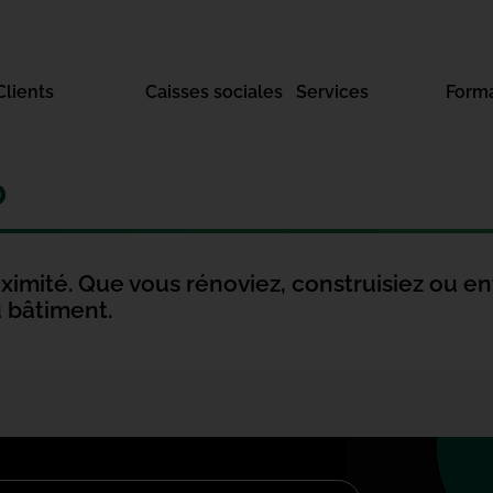
Clients
Caisses sociales
Services
Form
0
imité. Que vous rénoviez, construisiez ou entr
u bâtiment.