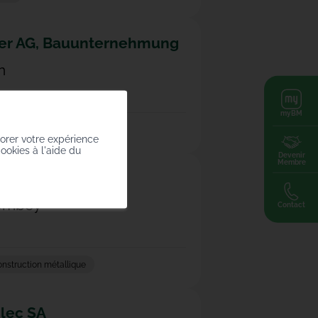
er AG, Bauunternehmung
n
myBM
r et béton
iorer votre expérience
cookies à l'aide du
Devenir
Membre
ech SA
ombey
Contact
nstruction métallique
lec SA