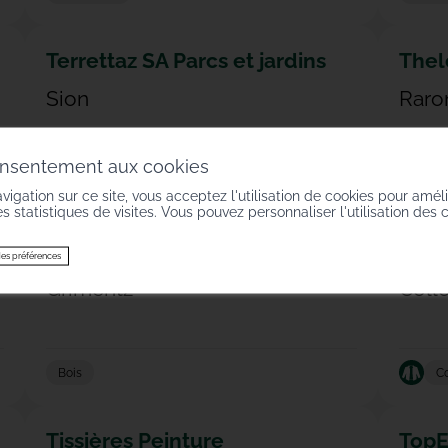
Terrettaz SA Parcs et jardins
Thel
Sion
Raro
onsentement aux cookies
Paysagiste
Gravie
vigation sur ce site, vous acceptez l'utilisation de cookies pour amél
des statistiques de visites. Vous pouvez personnaliser l'utilisation des 
THEYTAZ Menuiserie SA
TI-T
es préférences
Grimentz
Coll
Bois
Co
Tissières Peinture
TopE