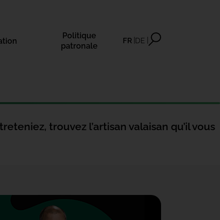
Politique
ation
FR
DE
patronale
eteniez, trouvez l’artisan valaisan qu’il vous