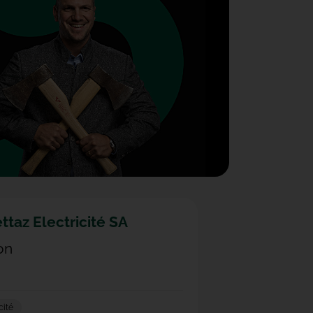
ttaz Electricité SA
on
cité