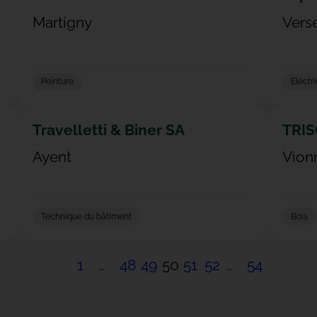
Martigny
Vers
Peinture
Eléctri
Travelletti & Biner SA
TRIS
Ayent
Vion
Technique du bâtiment
Bois
1
…
48
49
50
51
52
…
54